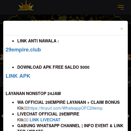
Previous
Nex
×
LINK ANTI NAWALA :
29empire.club
DOWNLOAD APK FREE SALDO 5000
LINK APK
 Judi Slot Online Terbaik Resmi dan Terpercaya 100% Pasti Bayar
Selamat Dat
LAYANAN NONSTOP 24JAM
MASUK
DAFTAR
WA OFFICIAL 29EMPIRE LAYANAN + CLAIM BONUS
Klik👉🏼
https://tinyurl.com/WhatsappOFC29emp
LIVECHAT OFFICIAL 29EMPIRE
Klik👉🏼
LINK LIVECHAT
TOGEL
SLOT
LIVE CASINO
SPORT
SABUNG AYAM
TEM
GABUNG WHATSAPP CHANNEL | INFO EVENT & LINK