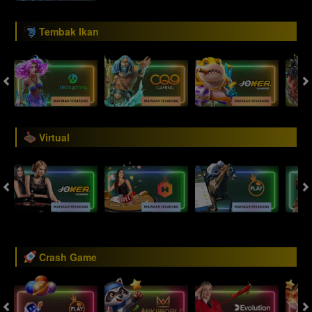
Tembak Ikan
Virtual
Crash Game