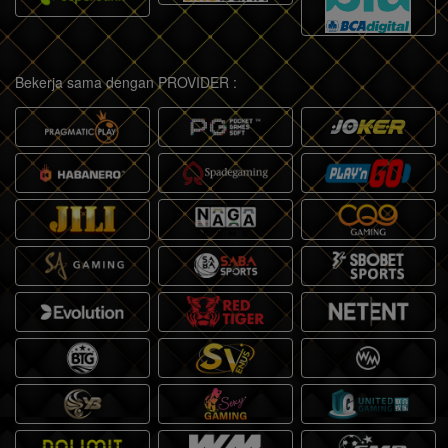
Bekerja sama dengan PROVIDER :