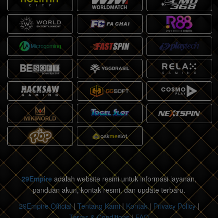
29Empire
adalah website resmi untuk informasi layanan,
panduan akun, kontak resmi, dan update terbaru.
29Empire Official
|
Tentang Kami
|
Kontak
|
Privacy Policy
|
Terms & Conditions
|
FAQ