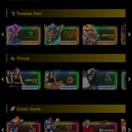
Tembak Ikan
Virtual
Crash Game