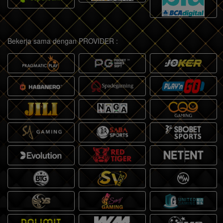
Bekerja sama dengan PROVIDER :