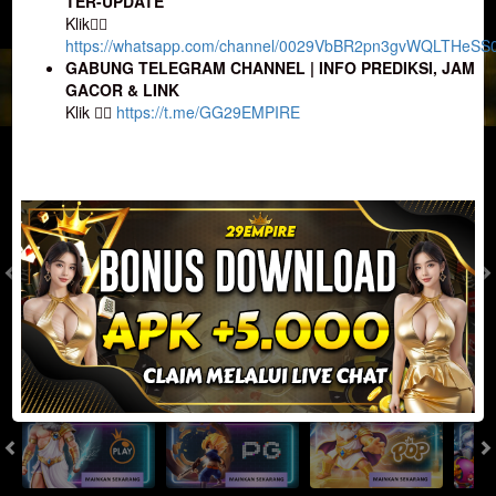
TER-UPDATE
JACKPOT PROGRESIF
Klik👉🏼
https://whatsapp.com/channel/0029VbBR2pn3gvWQLTHeSS
GABUNG TELEGRAM CHANNEL | INFO PREDIKSI, JAM
IDR
2,901,704,283.21
GACOR & LINK
Klik 👉🏼
https://t.me/GG29EMPIRE
Togel
BULLSEYE
TOTO MACAU 1 13:00
( Setiap Hari )
( Setiap Hari )
Kamis
Kamis
7
5
9
8
9
8
9
06/08/2026
06/08/2026
Tutup: 11:50 | Buka: 12:10
Tutup: 12:45 | Buka: 13:00
Slot