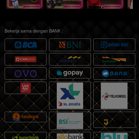
Bekerja sama dengan BANK :