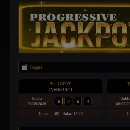
Togel
BULLSEYE
T
( Setiap Hari )
Sabtu
Sabt
6
2
9
9
08/08/2026
08/08/2
Tutup: 11:50 | Buka: 12:10
Tu