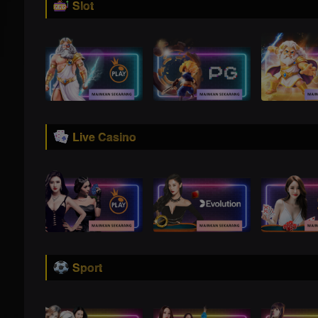
Slot
Live Casino
Sport