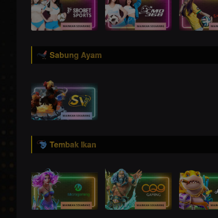
Sabung Ayam
Tembak Ikan