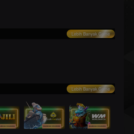
Lebih Banyak Game
Lebih Banyak Game