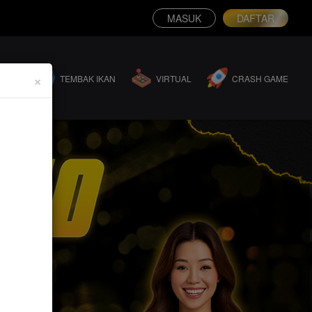
MASUK
DAFTAR
×
AYAM
TEMBAK IKAN
VIRTUAL
CRASH GAME
Next