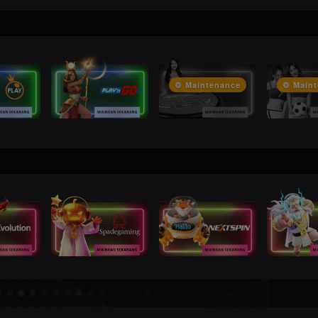
⚙ Maintenance
⚙ Main