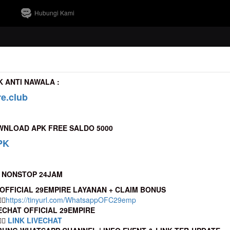
i
Hubungi Kami
EL
SLOT
LIVE CASINO
SPORT
SABUNG 
K ANTI NAWALA :
e.club
NLOAD APK FREE SALDO 5000
PK
 NONSTOP 24JAM
OFFICIAL 29EMPIRE LAYANAN + CLAIM BONUS
🏼
https://tinyurl.com/WhatsappOFC29emp
ECHAT OFFICIAL 29EMPIRE
🏼
LINK LIVECHAT