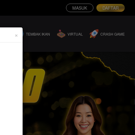
MASUK
DAFTAR
×
AYAM
TEMBAK IKAN
VIRTUAL
CRASH GAME
Next