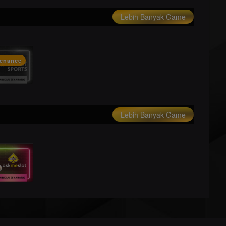
Lebih Banyak Game
tenance
Lebih Banyak Game