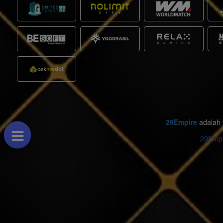
29Empire
adalah 
29Empir