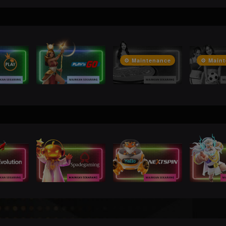
⚙ Maintenance
⚙ Main