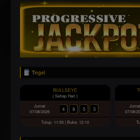
Togel
BULLSEYE
T
( Setiap Hari )
Jumat
Juma
4
8
5
3
07/08/2026
07/08/2
Tutup: 11:50 | Buka: 12:10
Tu