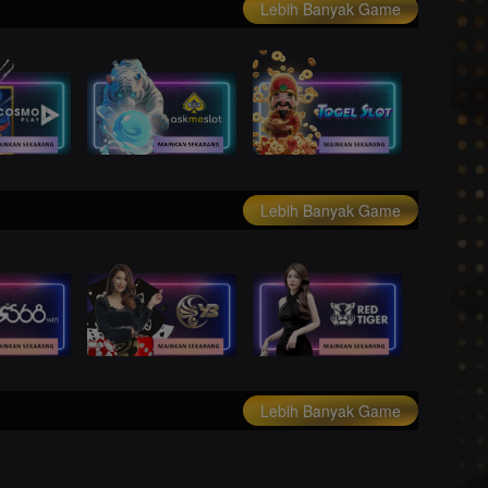
Lebih Banyak Game
Lebih Banyak Game
Lebih Banyak Game