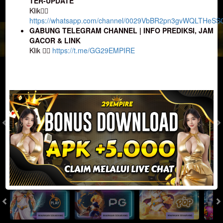
TER-UPDATE
JACKPOT PROGRESIF
Klik👉🏼
https://whatsapp.com/channel/0029VbBR2pn3gvWQLTHeSS
GABUNG TELEGRAM CHANNEL | INFO PREDIKSI, JAM
IDR
2,901,431,593.85
GACOR & LINK
Klik 👉🏼
https://t.me/GG29EMPIRE
Togel
BULLSEYE
TOTO MACAU 1 13:00
( Setiap Hari )
( Setiap Hari )
Rabu
Rabu
9
3
8
5
0
6
2
05/08/2026
05/08/2026
Tutup: 11:50 | Buka: 12:10
Tutup: 12:45 | Buka: 13:00
Slot