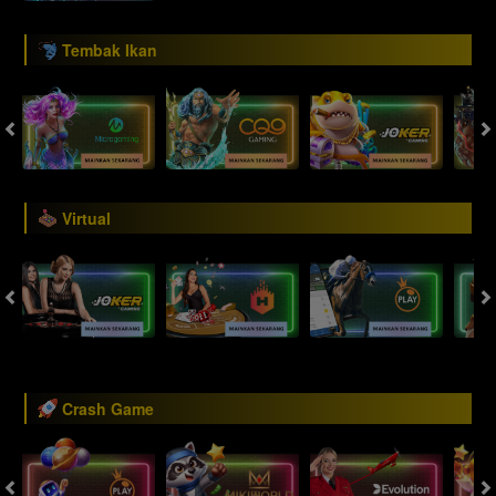
Tembak Ikan
Virtual
Crash Game