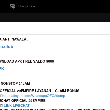
i
Hubungi Kami
EL
SLOT
LIVE CASINO
SPORT
SABUNG 
K ANTI NAWALA :
e.club
NLOAD APK FREE SALDO 5000
PK
 NONSTOP 24JAM
OFFICIAL 29EMPIRE LAYANAN + CLAIM BONUS
🏼
https://tinyurl.com/WhatsappOFC29emp
ECHAT OFFICIAL 29EMPIRE
🏼
LINK LIVECHAT