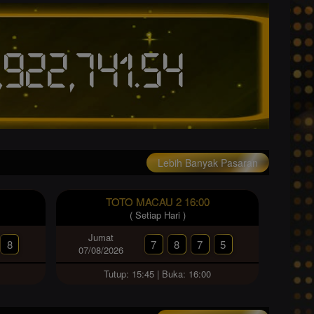
,922,760.19
Lebih Banyak Pasaran
TOTO MACAU 2 16:00
( Setiap Hari )
Jumat
8
7
8
7
5
07/08/2026
Tutup: 15:45 | Buka: 16:00