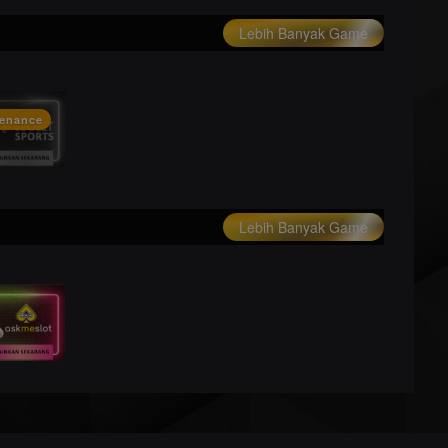
Lebih Banyak Game
tenance
Lebih Banyak Game