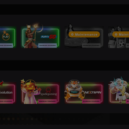
⚙ Maintenance
⚙ Main