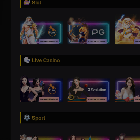
Slot
Live Casino
Sport