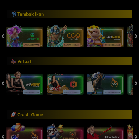
Tembak Ikan
Virtual
Crash Game