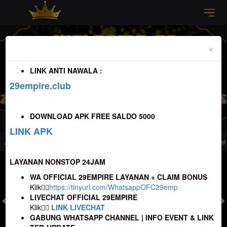
Previous
Nex
×
LINK ANTI NAWALA :
29empire.club
DOWNLOAD APK FREE SALDO 5000
LINK APK
 Judi Slot Online Terbaik Resmi dan Terpercaya 100% Pasti Bayar
Selamat Dat
LAYANAN NONSTOP 24JAM
MASUK
DAFTAR
WA OFFICIAL 29EMPIRE LAYANAN + CLAIM BONUS
Klik👉🏼
https://tinyurl.com/WhatsappOFC29emp
LIVECHAT OFFICIAL 29EMPIRE
Klik👉🏼
LINK LIVECHAT
TOGEL
SLOT
LIVE CASINO
SPORT
SABUNG AYAM
TEM
GABUNG WHATSAPP CHANNEL | INFO EVENT & LINK