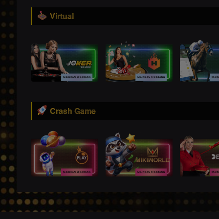
Virtual
Crash Game