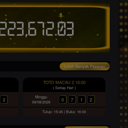
,223,692.47
Lebih Banyak Pasaran
TOTO MACAU 2 16:00
( Setiap Hari )
Minggu
2
0
7
1
2
09/08/2026
Tutup: 15:45 | Buka: 16:00