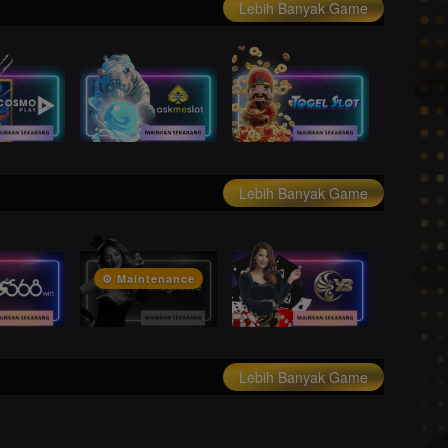
Lebih Banyak Game
Lebih Banyak Game
⚙ Maintenance
Lebih Banyak Game