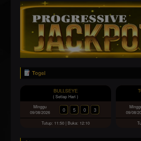
Togel
BULLSEYE
T
( Setiap Hari )
Minggu
Mingg
0
5
0
3
09/08/2026
09/08/2
Tutup: 11:50 | Buka: 12:10
Tu