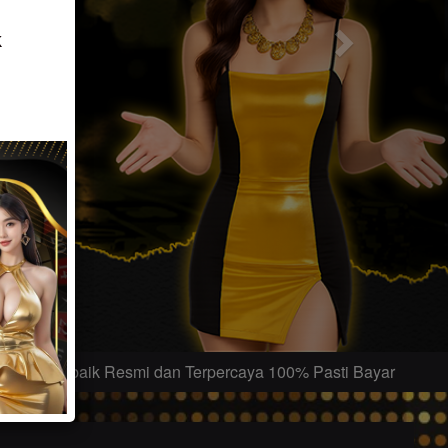
K
Terbaik Resmi dan Terpercaya 100% Pasti Bayar