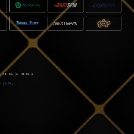
an update terbaru.
s
|
FAQ