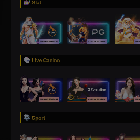
Slot
Live Casino
Sport