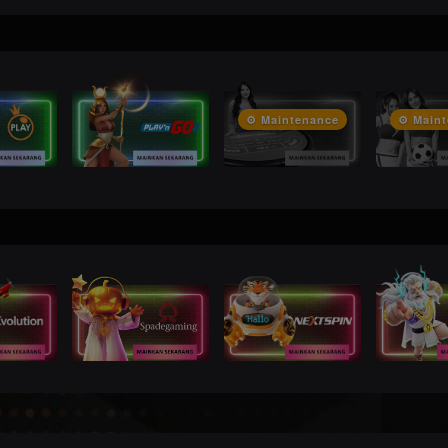
⚙ Maintenance
⚙ Main