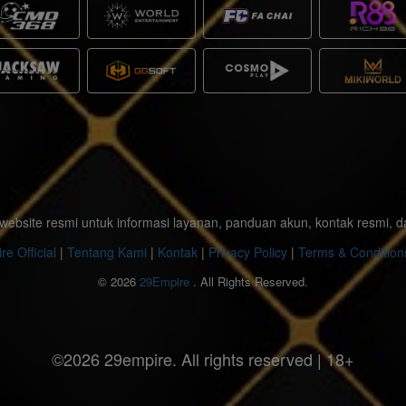
website resmi untuk informasi layanan, panduan akun, kontak resmi, d
e Official
|
Tentang Kami
|
Kontak
|
Privacy Policy
|
Terms & Condition
© 2026
29Empire
. All Rights Reserved.
©2026 29empire. All rights reserved | 18+